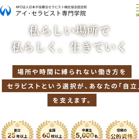
私らしい場所で
私らしく、生きていく
場所や時間に縛られない働き方を
セラピストという選択が、あなたの「自立
を支えます。
創立
全国
卒業生
信頼の
25
60
5,000
公的資格
年以上
校以上
名