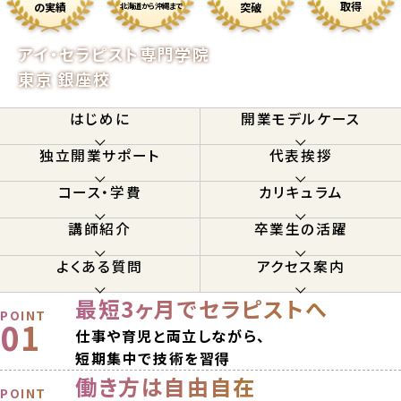
取得
の実績
突破
北海道から沖縄まで
アイ・セラピスト専門学院
東京 銀座校
はじめに
開業モデルケース
独立開業サポート
代表挨拶
コース・学費
カリキュラム
講師紹介
卒業生の活躍
よくある質問
アクセス案内
最短3ヶ月で
セラピストへ
POINT
01
仕事や育児と両立しながら、
短期集中で技術を習得
働き方は自由自在
POINT