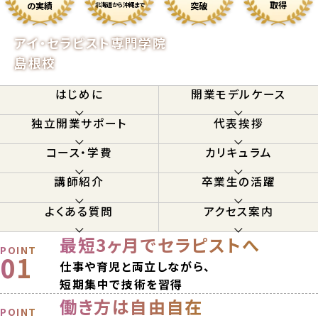
取得
の実績
突破
北海道から沖縄まで
アイ・セラピスト専門学院
島根校
はじめに
開業モデルケース
独立開業サポート
代表挨拶
コース・学費
カリキュラム
講師紹介
卒業生の活躍
よくある質問
アクセス案内
最短3ヶ月で
セラピストへ
POINT
01
仕事や育児と両立しながら、
短期集中で技術を習得
働き方は自由自在
POINT