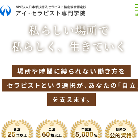
私らしい場所で
私らしく、生きていく
場所や時間に縛られない働き方を
セラピストという選択が、あなたの「自立
を支えます。
創立
全国
卒業生
信頼の
25
60
5,000
公的資格
年以上
校以上
名